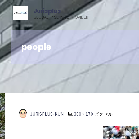
コ
Jurisplus
ン
GLOBAL IP SERVICE PROVIDER
テ
ン
ツ
people
へ
ス
キ
ッ
プ
フ
JURISPLUS-KUN
300 × 170
ピクセル
ル
サ
イ