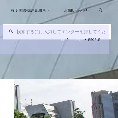
有明国際特許事務所
お問い合わせ
検
検
索
索
ホ
PEOPLE
PEOPLE
対
ー
ム
象: