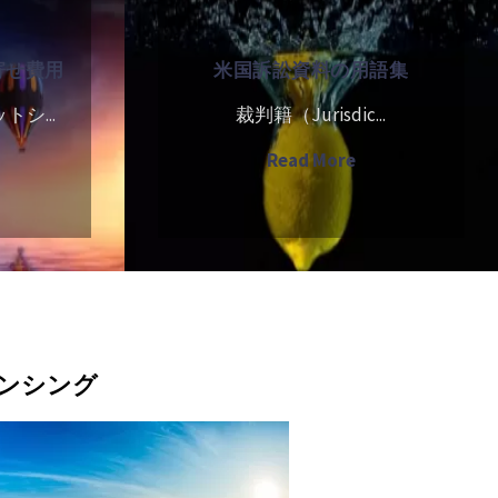
国
引
訴
仲
寄せ費用
米国訴訟資料の用語集
訟
介
資
の
シ...
裁判籍（Jurisdic...
料
概
外
"米
Read More
の
"
要"
国
用
訴
語
訟
集
資
料
の
ンシング
用
語
集"