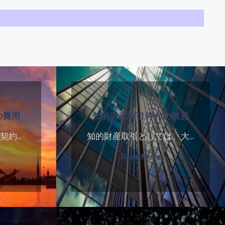
知
的
財
の費用
知的財産取引仲介の概要
産
取
約...
知的財産取引としては、大...
引
知
"知
Read More
仲
的
介
財
の
産
概
米
取
要