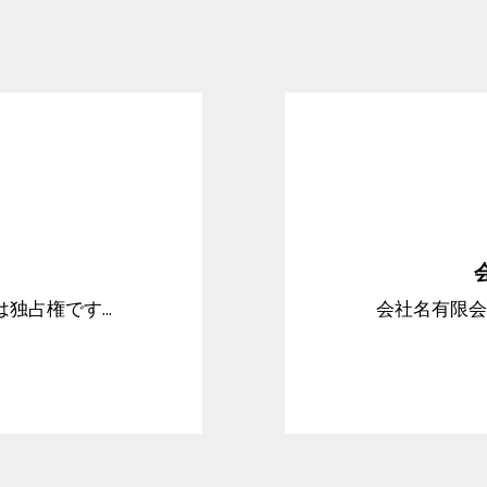
会
権は独占権です...
会社名有限会社ジュ