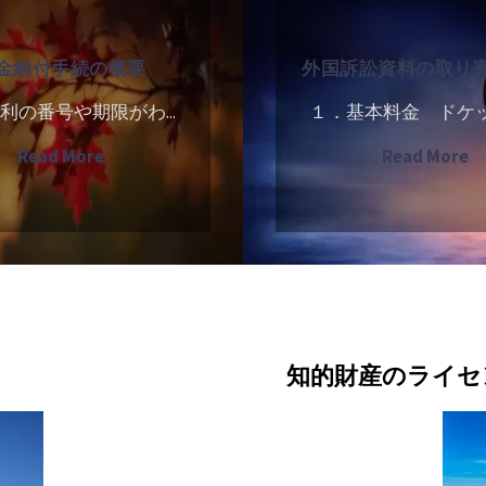
国
ラ
引
訴
イ
仲
金納付手続の概要
外国訴訟資料の取り
訟
セ
介
資
ン
の
利の番号や期限がわ...
１．基本料金 ドケット
料
シ
費
"年
"
Read More
Read More
の
ン
用
金
国
取
グ"
納
訴
り
付
訟
寄
手
資
せ
続
料
費
の
の
用
知的財産のライセ
概
取
要"
り
寄
JURISPLUS-KUN
せ