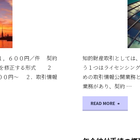
の
JURISPLUS-KUN
知的財産取引
ラ
イ
セ
１，６００円／件 契約
知的財産取引としては
ン
形を修正する形式 ２
う１つはライセンシン
００円～ ２．取引情報
めの取引情報公開業務
シ
業務があり、契約 …
ン
"知
READ MORE
グ"
的
財