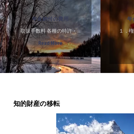
金
金
移
グ
納
納
転"
年金納付の費用
年
付
付
の
手
取扱手数料 各種の特許・...
１．権
費
続
"年
Read More
用
の
金
概
納
要
付
の
費
用"
知的財産の移転