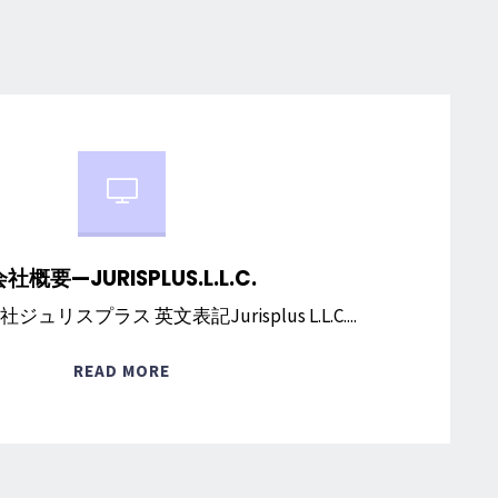
社概要—JURISPLUS.L.L.C.
リスプラス 英文表記Jurisplus L.L.C....
"会
READ MORE
社
概
要
—