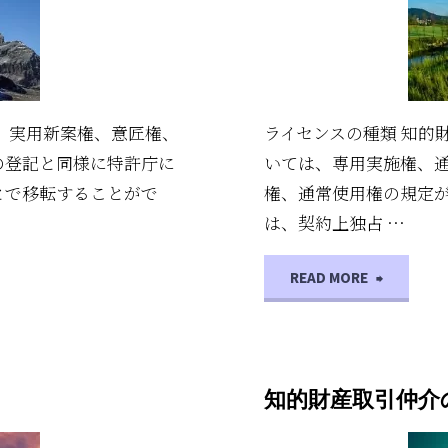
知的財産取引
費
用
、実用新案権、意匠権、
ライセンスの種類 知的
の登記と同様に特許庁に
いては、専用実施権、
とで移転することがで
権、通常使用権の規定
は、契約上独占 …
"知
READ MORE
的
財
知的財産取引仲介
産