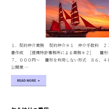
の
移
転"
１．契約仲介業務 契約仲介＊１ 仲介手数料 ２
書作成 ［提携特許事務所による業務＊２］ 雛
７，０００円～ 雛形を利用しない形式 ８６，４
公開業 …
"知
READ MORE
的
財