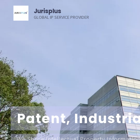
コ
Jurisplus
ン
GLOBAL IP SERVICE PROVIDER
テ
ン
ツ
へ
ス
キ
ッ
プ
Patent, Industr
We Share Intellectual Property Information