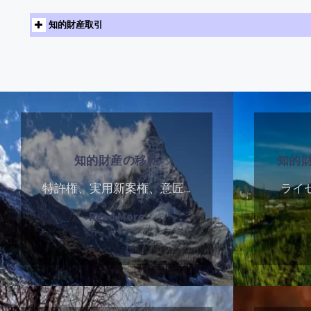
特許調査の種類と概要
知的財産取引
特許公報の種類
商標調査の種類と概要
特許分類
商標の区分と類似群
特許調査用データベース
商標の記号
知
特許翻訳の概要
知
商標用語集
的
的
特許翻訳の表現
商標調査用データベース
財
財
米国特許用語
知的財産取引仲介の概要
知的財産の移転
知的
訴訟資料の取り寄せ方法
産
産
年金納付の概要
知的財産取引仲介の費用
の
の
訴訟資料の取寄せ費用
特許権、実用新案権、意匠...
ライセ
年金納付の費用
知的財産ライセンシング
移
ラ
米国訴訟資料
"知
Read More
知的財産の移転
転
イ
的
セ
財
ン
産
シ
年
年
の
ン