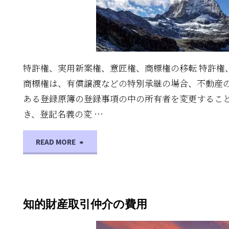
特許権、実用新案権、意匠権、商標権の移転 特許権
商標権は、有償譲渡などの特別承継の場合、不動産
ある登録原簿の登録事項の中の所有者を変更するこ
き、登記名義の変 …
"知
READ MORE
的
財
知的財産取引仲介の費用
産