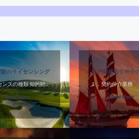
知
的
財
財産のライセンシング
知的財産取引仲介
産
取
ンスの種類 知的財...
１．契約仲介業務 契
引
"知
"
Read More
Read More
仲
的
的
介
財
財
の
産
産
費
外
の
取
用