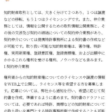
知的財産取引としては、大きく分けて２つあり、１つは譲渡
などの移転、もう１つはライセンシングです。また、仲介業
務としては、情報を公開するための取引情報公開業務と、そ
の後の交渉及び契約の締結についての契約仲介業務があり、
契約仲介については提携特許事務所による契約書の作成など
が可能です。取り扱い可能な知的財産権は、著作権、特許
権、実用新案権、登録意匠権、登録商標権、および出願中に
かかるこれら権利を受ける権利、ノウハウなども含みます。
I.契約仲介業務
権利者からの知的財産権についてのライセンスや譲渡の情報
をWEB上で公開し、ライセンス等を希望する方を募集しま
す。応募については、弊社から通知を行い、希望に応じて契
約書を作成、準備するように進めます。契約書のドラフトに
ついては、必要であれば特許、商標などの知的財産について
の取り扱いを専門とする特許事務所側で作成することも可能