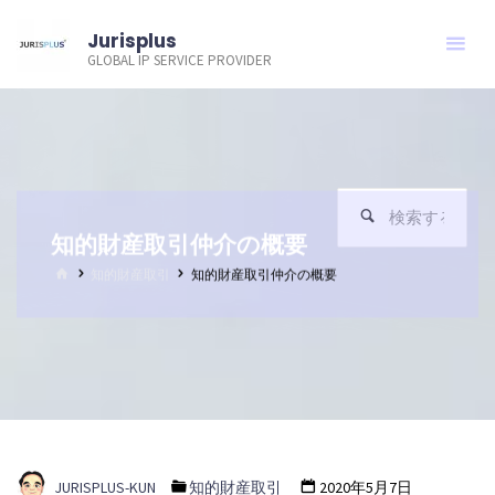
コ
Jurisplus
ン
GLOBAL IP SERVICE PROVIDER
テ
ン
ツ
へ
ス
検
検
キ
索
知的財産取引仲介の概要
索
ッ
対
ホ
知的財産取引
知的財産取引仲介の概要
プ
象:
ー
ム
JURISPLUS-KUN
知的財産取引
2020年5月7日