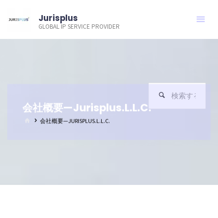
コ
Jurisplus
ン
GLOBAL IP SERVICE PROVIDER
テ
ン
ツ
へ
ス
検
検
キ
索
会社概要—Jurisplus.L.L.C.
索
ッ
対
ホ
会社概要—JURISPLUS.L.L.C.
プ
象:
ー
ム